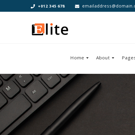
emailaddress@domain
+012 345 678
Home
About
Page