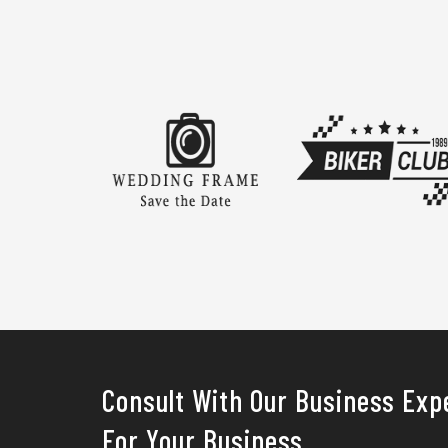
Consult With Our Business Exp
For Your Business