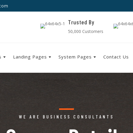
.com
Trusted By
50,000 Customers
s
Landing Pages
System Pages
Contact Us
WE ARE BUSINESS CONSULTANTS